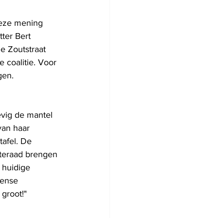
deze mening 
ter Bert 
e Zoutstraat 
e coalitie. Voor 
gen. 
vig de mantel 
van haar 
tafel. De 
nteraad brengen 
 huidige 
iense 
groot!"