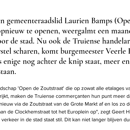
van gemeenteraadslid Laurien Bamps (Op
opnieuw te openen, weergalmt een maand
door de stad. Nu ook de Truiense handelar
rstel scharen, komt burgemeester Veerle
 enige nog achter de knip staat, meer e
staan.
schap 'Open de Zoutstraat' die op zowat alle etalages v
ijkt, maken de Truiense commerçanten hun punt meer dan
nieuw via de Zoutstraat van de Grote Markt af en los zo de
n de Clockhemstraat tot het Europlein op", zegt Geert H
 verkeer in de stad staat stil. Dit kan niet langer blijven du