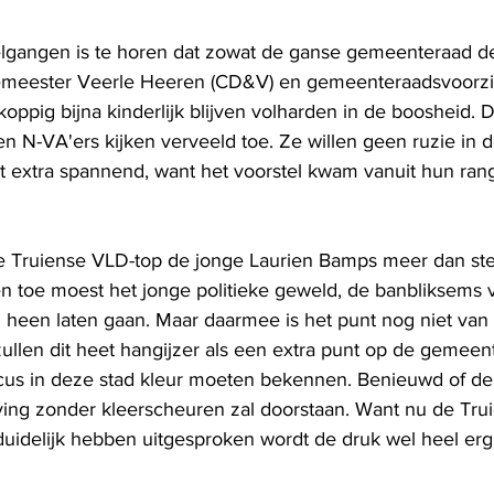
delgangen is te horen dat zowat de ganse gemeenteraad 
gemeester Veerle Heeren (CD&V) en gemeenteraadsvoorzit
ppig bijna kinderlijk blijven volharden in de boosheid. D
n en N-VA'ers kijken verveeld toe. Ze willen geen ruzie in d
et extra spannend, want het voorstel kwam vanuit hun ran
e Truiense VLD-top de jonge Laurien Bamps meer dan ste
en toe moest het jonge politieke geweld, de banbliksems 
ch heen laten gaan. Maar daarmee is het punt nog niet van 
 zullen dit heet hangijzer als een extra punt op de gemee
ticus in deze stad kleur moeten bekennen. Benieuwd of de
ving zonder kleerscheuren zal doorstaan. Want nu de Tru
idelijk hebben uitgesproken wordt de druk wel heel erg 