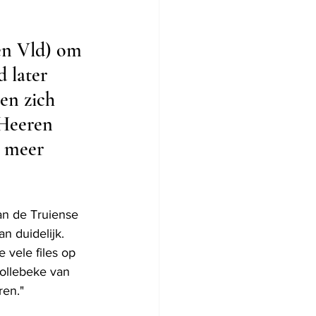
en Vld) om 
 later 
en zich 
 Heeren 
n meer 
an de Truiense 
 duidelijk. 
 vele files op 
ollebeke van 
ren." 