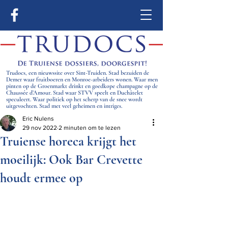
Trudocs, een nieuwssite over Sint-Truiden. Stad bezuiden de
Demer waar fruitboeren en Monroe-arbeiders wonen. Waar men
pinten op de Groenmarkt drinkt en goedkope champagne op de
Chaussée d’Amour. Stad waar STVV speelt en Duchâtelet
speculeert. Waar politiek op het scherp van de snee wordt
uitgevochten. Stad met veel geheimen en intriges.
Eric Nulens
29 nov 2022
2 minuten om te lezen
Truiense horeca krijgt het
moeilijk: Ook Bar Crevette
houdt ermee op