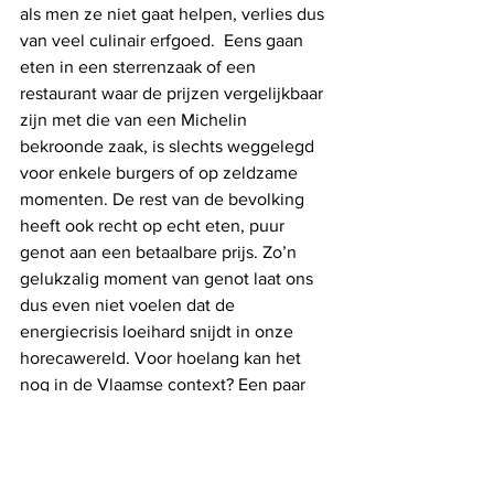
als men ze niet gaat helpen, verlies dus 
van veel culinair erfgoed.  Eens gaan 
eten in een sterrenzaak of een 
restaurant waar de prijzen vergelijkbaar 
zijn met die van een Michelin 
bekroonde zaak, is slechts weggelegd 
voor enkele burgers of op zeldzame 
momenten. De rest van de bevolking 
heeft ook recht op echt eten, puur 
genot aan een betaalbare prijs. Zo’n 
gelukzalig moment van genot laat ons 
dus even niet voelen dat de 
energiecrisis loeihard snijdt in onze 
horecawereld. Voor hoelang kan het 
nog in de Vlaamse context? Een paar 
tafeltjes in deze ruimte worden erg 
duur qua gas- & elektriciteitsverbruik, 
hopelijk een tijdelijk fenomeen als ze 
de macht van Poetin en andere gekke 