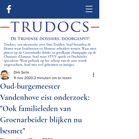
Trudocs, een nieuwssite over Sint-Truiden. Stad bezuiden de
Demer waar fruitboeren en Monroe-arbeiders wonen. Waar men
pinten op de Groenmarkt drinkt en goedkope champagne op de
Chaussée d’Amour. Stad waar STVV speelt en Duchâtelet
speculeert. Waar politiek op het scherp van de snee wordt
uitgevochten. Stad met veel geheimen en intriges.
Dirk Selis
11 nov 2020
2 minuten om te lezen
Oud-burgemeester
Vandenhove eist onderzoek:
"Ook familieleden van
Groenarbeider blijken nu
besmet"