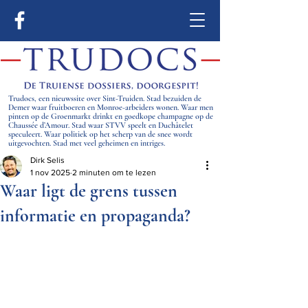
Trudocs, een nieuwssite over Sint-Truiden. Stad bezuiden de
Demer waar fruitboeren en Monroe-arbeiders wonen. Waar men
pinten op de Groenmarkt drinkt en goedkope champagne op de
Chaussée d’Amour. Stad waar STVV speelt en Duchâtelet
speculeert. Waar politiek op het scherp van de snee wordt
uitgevochten. Stad met veel geheimen en intriges.
Dirk Selis
1 nov 2025
2 minuten om te lezen
Waar ligt de grens tussen
informatie en propaganda?