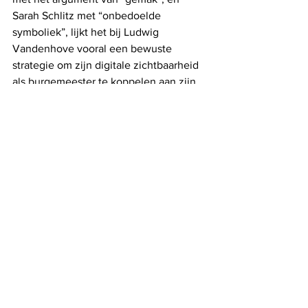
Sarah Schlitz met “onbedoelde 
symboliek”, lijkt het bij Ludwig 
Vandenhove vooral een bewuste 
strategie om zijn digitale zichtbaarheid 
als burgemeester te koppelen aan zijn 
persoonlijke politieke merk.
Een mailbox is vandaag meer dan een 
communicatiemiddel, het is een 
machtsinstrument. En net daarom was 
de vraag van Patrick Van Parys (Vlaams 
Belang) tijdens de laatste 
gemeenteraad legitiem: van wie is dat 
adres eigenlijk: van de politicus, of van 
de burger die hem betaalt?