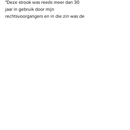
"Deze strook was reeds meer dan 30 
jaar in gebruik door mijn 
rechtsvoorgangers en in die zin was de 
regelgeving van “verjarende 
verkrijging” van toepassing", reageert 
Jelle Engelbosch (N-VA). "Dit werd ook 
UNANIEM door de gemeenteraad 
goedgekeurd.  Ik heb geen informatie 
over het perceel van de buurman en 
onder welke toepassing dit viel.  Ik 
vermoed dat dit vele jaren eerder werd 
verworven en een 30-jarig gebruik 
misschien niet van toepassing was. De 
aankoop van deze grond betreft een 
private aangelegenheid die niks met 
mijn publieke functie heeft te maken."
Lees ook: 
Herr Jelle en de truc met de 
verkrijgende verjaring (trudocs.be)