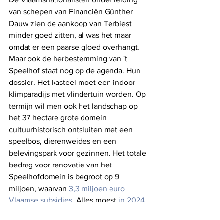
van schepen van Financiën Günther 
Dauw zien de aankoop van Terbiest 
minder goed zitten, al was het maar 
omdat er een paarse gloed overhangt. 
Maar ook de herbestemming van 't 
Speelhof staat nog op de agenda. Hun 
dossier. Het kasteel moet een indoor 
klimparadijs met vlindertuin worden. Op 
termijn wil men ook het landschap op 
het 37 hectare grote domein 
cultuurhistorisch ontsluiten met een 
speelbos, dierenweides en een 
belevingspark voor gezinnen. Het totale 
bedrag voor renovatie van het 
Speelhofdomein is begroot op 9 
miljoen, waarvan
 3,3 miljoen euro 
Vlaamse subsidies
. Alles moest 
in 2024 
klaar zijn
, maar ondertussen ligt 't 